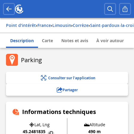
Point d'intérêt
›
france
›
limousin
›
corrèze
›
saint-pardoux-la-croi
Description
Carte
Notes et avis
À voir autour
Parking
Consulter sur l'application
Partager
Informations techniques
Lat, Lng
Altitude
45.2481835
490 m