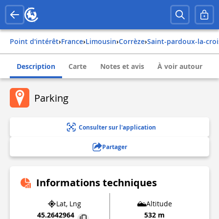
Point d'intérêt
›
france
›
limousin
›
corrèze
›
saint-pardoux-la-croi
Description
Carte
Notes et avis
À voir autour
Parking
Consulter sur l'application
Partager
Informations techniques
Lat, Lng
Altitude
45.2642964
532 m