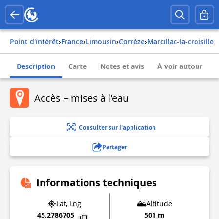
Point d'intérêt
›
france
›
limousin
›
corrèze
›
marcillac-la-croisille
Description
Carte
Notes et avis
À voir autour
Accès + mises à l'eau
Consulter sur l'application
Partager
Informations techniques
Lat, Lng
Altitude
45.2786705
501 m