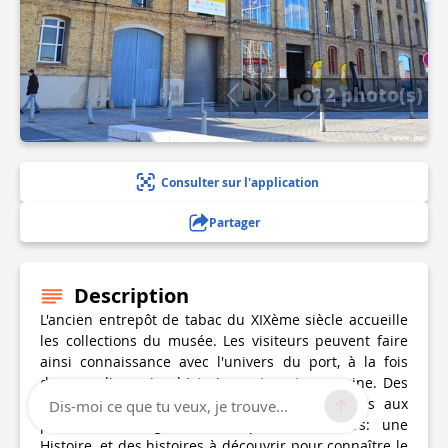
2 photo(s)
Consulter sur l'application
Partager
Description
L'ancien entrepôt de tabac du XIXème siècle accueille
les collections du musée. Les visiteurs peuvent faire
ainsi connaissance avec l'univers du port, à la fois
dans sa dimension historique et contemporaine. Des
corsaires aux pêcheurs à Islande, des dockers aux
Dis-moi ce que tu veux, je trouve...
pilotes, de la goélette au porte-conteneurs: une
Histoire, et des histoires à découvrir pour connaître le