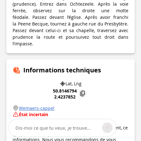
(prudence). Entrez dans Ochtezeele. Après la voie
ferrée, observez sur la droite une motte
féodale. Passez devant l’église. Après avoir franchi
la Peene Becque, tournez à gauche rue du Presbytère.
Passez devant celui-ci et sa chapelle, traversez avec
prudence la route et poursuivez tout droit dans
l’impasse.
Informations techniques
Lat, Lng
50.8146794
2.4237852
Wemaers-cappel
État incertain
Point d'intérêt mis à jour le
03/01/2019
Ce point d’intérêt n'a pas été mis à jour récemment, ce
Dis-moi ce que tu veux, je trouve...
qui pourrait compromettre la fiabilité de ces
informations. Nous vous recommandons de vous