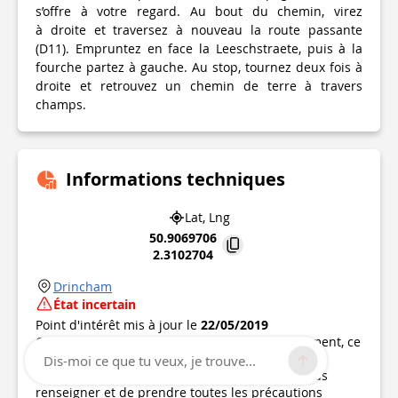
s’offre à votre regard. Au bout du chemin, virez
à droite et traversez à nouveau la route passante
(D11). Empruntez en face la Leeschstraete, puis à la
fourche partez à gauche. Au stop, tournez deux fois à
droite et retrouvez un chemin de terre à travers
champs.
Informations techniques
Lat, Lng
50.9069706
2.3102704
Drincham
État incertain
Point d'intérêt mis à jour le
22/05/2019
Ce point d’intérêt n'a pas été mis à jour récemment, ce
qui pourrait compromettre la fiabilité de ces
Dis-moi ce que tu veux, je trouve...
informations. Nous vous recommandons de vous
renseigner et de prendre toutes les précautions