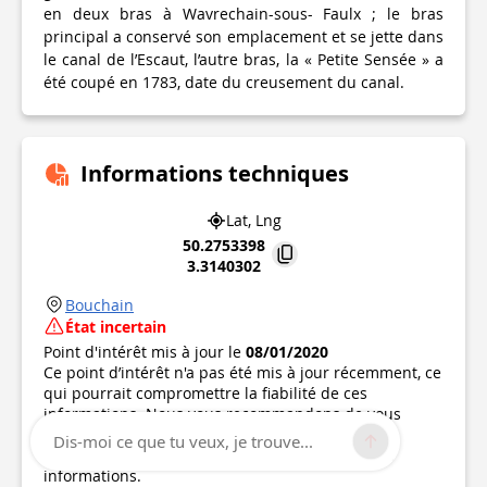
en deux bras à Wavrechain-sous- Faulx ; le bras
principal a conservé son emplacement et se jette dans
le canal de l’Escaut, l’autre bras, la « Petite Sensée » a
été coupé en 1783, date du creusement du canal.
Informations techniques
Lat, Lng
50.2753398
3.3140302
Bouchain
État incertain
Point d'intérêt mis à jour le
08/01/2020
Ce point d’intérêt n'a pas été mis à jour récemment, ce
qui pourrait compromettre la fiabilité de ces
informations. Nous vous recommandons de vous
renseigner et de prendre toutes les précautions
Dis-moi ce que tu veux, je trouve...
nécessaires. Si vous en êtes l'auteur, vérifiez vos
informations.