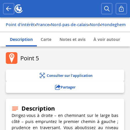
Point d'intérêt
›
france
›
nord-pas-de-calais
›
nord
›
hondeghem
Description
Carte
Notes et avis
À voir autour
Point 5
Consulter sur l'application
Partager
Description
Dirigez-vous à droite – en cheminant sur le large bas
côté – puis empruntez le premier chemin à gauche ;
prudence en traversant. Vous aboutissez au niveau