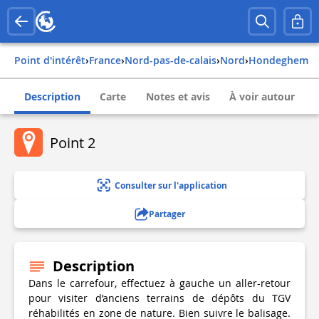
Point d'intérêt
›
france
›
nord-pas-de-calais
›
nord
›
hondeghem
Description
Carte
Notes et avis
À voir autour
Point 2
Consulter sur l'application
Partager
Description
Dans le carrefour, effectuez à gauche un aller-retour
pour visiter d’anciens terrains de dépôts du TGV
réhabilités en zone de nature. Bien suivre le balisage.