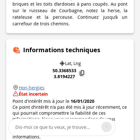
briques et les toits d’ardoises à pans coupés. Au pont
sur le ruisseau de Courbagne, notez la herse, la
rateleuse et la perceuse. Continuez jusqu’à un
carrefour de trois chemins.
Informations techniques
Lat, Lng
50.3368533
3.8194227
Hon-hergies
État incertain
Point d'intérêt mis à jour le
16/01/2020
Ce point d’intérêt n'a pas été mis à jour récemment, ce
qui pourrait compromettre la fiabilité de ces
informations. Nous vous recommandons de vous
renseigner et de prendre toutes les précautions
Dis-moi ce que tu veux, je trouve...
nécessaires. Si vous en êtes l'auteur, vérifiez vos
informations.