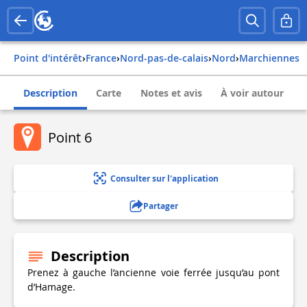
Point d'intérêt
›
france
›
nord-pas-de-calais
›
nord
›
marchiennes
Description
Carte
Notes et avis
À voir autour
Point 6
Consulter sur l'application
Partager
Description
Prenez à gauche l’ancienne voie ferrée jusqu’au pont
d’Hamage.