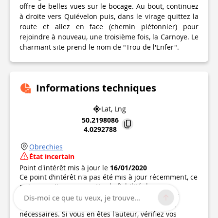
offre de belles vues sur le bocage. Au bout, continuez
à droite vers Quiévelon puis, dans le virage quittez la
route et allez en face (chemin piétonnier) pour
rejoindre à nouveau, une troisième fois, la Carnoye. Le
charmant site prend le nom de "Trou de l'Enfer".
Informations techniques
Lat, Lng
50.2198086
4.0292788
Obrechies
État incertain
Point d'intérêt mis à jour le
16/01/2020
Ce point d’intérêt n'a pas été mis à jour récemment, ce
qui pourrait compromettre la fiabilité de ces
informations. Nous vous recommandons de vous
Dis-moi ce que tu veux, je trouve...
renseigner et de prendre toutes les précautions
nécessaires. Si vous en êtes l'auteur, vérifiez vos