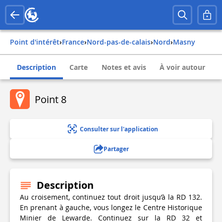
Point d'intérêt
›
france
›
nord-pas-de-calais
›
nord
›
masny
Description
Carte
Notes et avis
À voir autour
Point 8
Consulter sur l'application
Partager
Description
Au croisement, continuez tout droit jusqu’à la RD 132.
En prenant à gauche, vous longez le Centre Historique
Minier de Lewarde. Continuez sur la RD 32 et