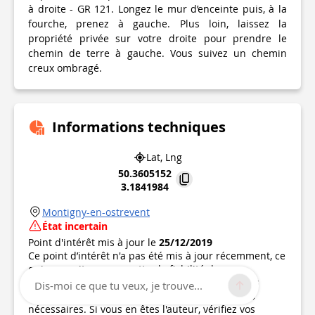
à droite - GR 121. Longez le mur d’enceinte puis, à la
fourche, prenez à gauche. Plus loin, laissez la
propriété privée sur votre droite pour prendre le
chemin de terre à gauche. Vous suivez un chemin
creux ombragé.
Informations techniques
Lat, Lng
50.3605152
3.1841984
Montigny-en-ostrevent
État incertain
Point d'intérêt mis à jour le
25/12/2019
Ce point d’intérêt n'a pas été mis à jour récemment, ce
qui pourrait compromettre la fiabilité de ces
informations. Nous vous recommandons de vous
Dis-moi ce que tu veux, je trouve...
renseigner et de prendre toutes les précautions
nécessaires. Si vous en êtes l'auteur, vérifiez vos