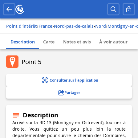
Point d'intérêt
›
france
›
nord-pas-de-calais
›
nord
›
montigny-en-
Description
Carte
Notes et avis
À voir autour
Point 5
Consulter sur l'application
Partager
Description
Arrivé sur la RD 13 (Montigny-en-Ostrevent), tournez à
droite. Vous quittez un peu plus loin la route
départementale pour suivre le chemin des Dormoires,