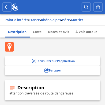
Point d'intérêt
›
france
›
rhône-alpes
›
isère
›
mottier
Description
Carte
Notes et avis
À voir autour
Consulter sur l'application
Partager
Description
attention traversée de route dangereuse