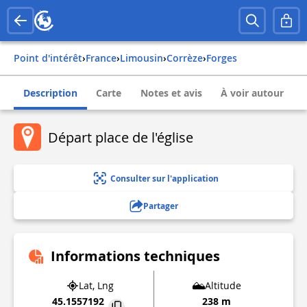
Point d'intérêt
›
france
›
limousin
›
corrèze
›
forges
Description
Carte
Notes et avis
À voir autour
Départ place de l'église
Consulter sur l'application
Partager
Informations techniques
Lat, Lng
Altitude
45.1557192
238 m