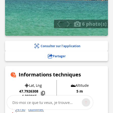
6 photo(s)
Consulter sur l'application
Partager
Informations techniques
Lat, Lng
Altitude
47.7926308
5 m
-4.293015
Dis-moi ce que tu veux, je trouve...
94-98 Rue de Men-Meur
29730
Guilvinec