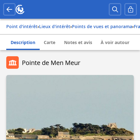
Point d'intérêt
›
Lieux d'intérêt
›
Points de vues et panorama
›
fr
Description
Carte
Notes et avis
À voir autour
Pointe de Men Meur