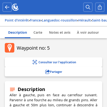
Point d'intérêt
›
france
›
languedoc-roussillon
›
hérault
›
saint-ba
Description
Carte
Notes et avis
À voir autour
Waypoint no: 5
Consulter sur l'application
Partager
Description
Aller à gauche, puis en face au carrefour suivant.
Parvenir à une fourche au milieu de grands pins. Aller
à gauche et 50m plus loin, continuer à descendre à