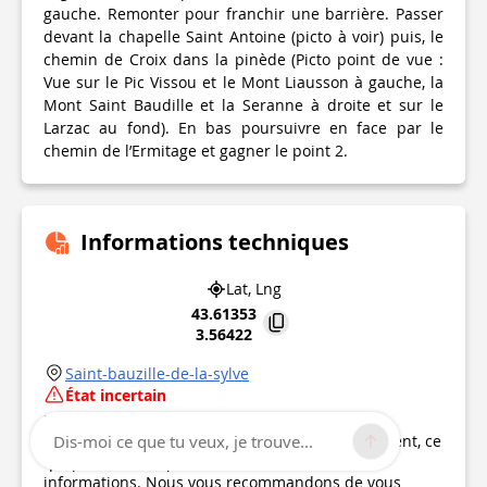
gauche. Remonter pour franchir une barrière. Passer
devant la chapelle Saint Antoine (picto à voir) puis, le
chemin de Croix dans la pinède (Picto point de vue :
Vue sur le Pic Vissou et le Mont Liausson à gauche, la
Mont Saint Baudille et la Seranne à droite et sur le
Larzac au fond). En bas poursuivre en face par le
chemin de l’Ermitage et gagner le point 2.
Informations techniques
Lat, Lng
43.61353
3.56422
Saint-bauzille-de-la-sylve
État incertain
Point d'intérêt mis à jour le
26/01/2023
Ce point d’intérêt n'a pas été mis à jour récemment, ce
Dis-moi ce que tu veux, je trouve...
qui pourrait compromettre la fiabilité de ces
informations. Nous vous recommandons de vous