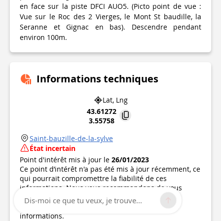
en face sur la piste DFCI AUO5. (Picto point de vue :
Vue sur le Roc des 2 Vierges, le Mont St baudille, la
Seranne et Gignac en bas). Descendre pendant
environ 100m.
Informations techniques
Lat, Lng
43.61272
3.55758
Saint-bauzille-de-la-sylve
État incertain
Point d'intérêt mis à jour le
26/01/2023
Ce point d’intérêt n'a pas été mis à jour récemment, ce
qui pourrait compromettre la fiabilité de ces
informations. Nous vous recommandons de vous
renseigner et de prendre toutes les précautions
Dis-moi ce que tu veux, je trouve...
nécessaires. Si vous en êtes l'auteur, vérifiez vos
informations.