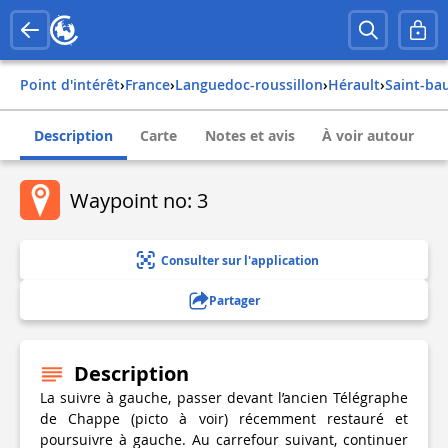
Point d'intérêt
›
france
›
languedoc-roussillon
›
hérault
›
saint-ba
Description
Carte
Notes et avis
À voir autour
Waypoint no: 3
Consulter sur l'application
Partager
Description
La suivre à gauche, passer devant l’ancien Télégraphe
de Chappe (picto à voir) récemment restauré et
poursuivre à gauche. Au carrefour suivant, continuer