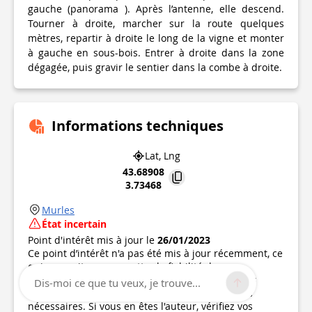
gauche (panorama ). Après l’antenne, elle descend.
Tourner à droite, marcher sur la route quelques
mètres, repartir à droite le long de la vigne et monter
à gauche en sous-bois. Entrer à droite dans la zone
dégagée, puis gravir le sentier dans la combe à droite.
Informations techniques
Lat, Lng
43.68908
3.73468
Murles
État incertain
Point d'intérêt mis à jour le
26/01/2023
Ce point d’intérêt n'a pas été mis à jour récemment, ce
qui pourrait compromettre la fiabilité de ces
informations. Nous vous recommandons de vous
Dis-moi ce que tu veux, je trouve...
renseigner et de prendre toutes les précautions
nécessaires. Si vous en êtes l'auteur, vérifiez vos