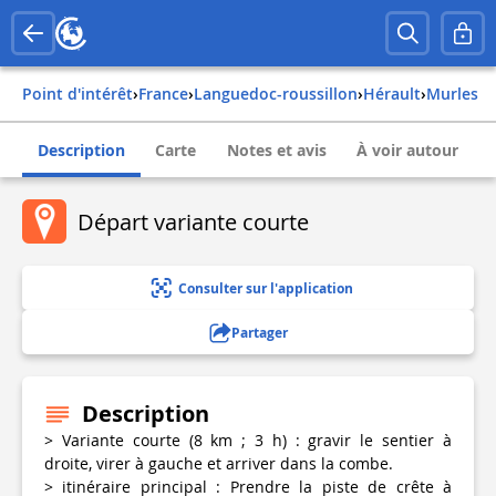
Point d'intérêt
›
france
›
languedoc-roussillon
›
hérault
›
murles
Description
Carte
Notes et avis
À voir autour
Départ variante courte
Consulter sur l'application
Partager
Description
> Variante courte (8 km ; 3 h) : gravir le sentier à
droite, virer à gauche et arriver dans la combe.
> itinéraire principal : Prendre la piste de crête à