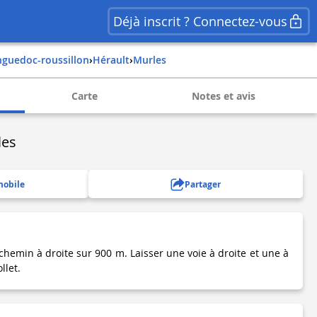
Déjà inscrit ? Connectez-vous
nguedoc-roussillon
›
hérault
›
murles
Carte
Notes et avis
les
mobile
Partager
e chemin à droite sur 900 m. Laisser une voie à droite et une à
llet.