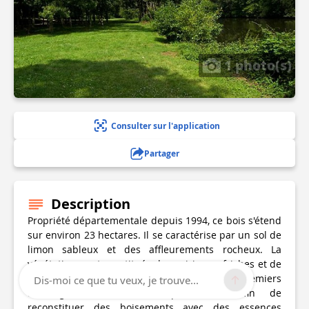
1 photo(s)
Consulter sur l'application
Partager
Description
Propriété départementale depuis 1994, ce bois s'étend
sur environ 23 hectares. Il se caractérise par un sol de
limon sableux et des affleurements rocheux. La
végétation y est constituée de prairies en friches et de
taillis. Le Département a axé ses premiers
Dis-moi ce que tu veux, je trouve...
aménagements sur les plantations afin de
reconstituer des boisements avec des essences