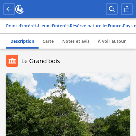
Point d'intérêt
›
Lieux d'intérêt
›
Résèrve naturelle
›
france
›
pays 
Description
Carte
Notes et avis
À voir autour
Le Grand bois