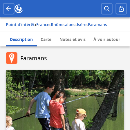
Point d'intérêt
›
france
›
rhône-alpes
›
isère
›
faramans
Description
Carte
Notes et avis
À voir autour
Faramans