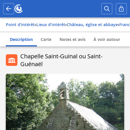
Point d'intérêt
›
Lieux d'intérêt
›
Château, église et abbaye
›
fran
Description
Carte
Notes et avis
À voir autour
Chapelle Saint-Guinal ou Saint-
Guénaël