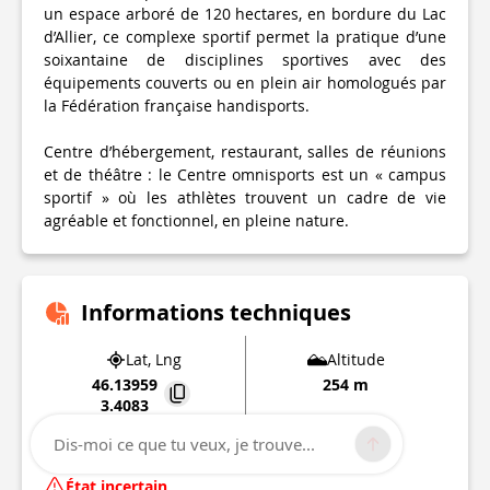
un espace arboré de 120 hectares, en bordure du Lac
d’Allier, ce complexe sportif permet la pratique d’une
soixantaine de disciplines sportives avec des
équipements couverts ou en plein air homologués par
la Fédération française handisports.
Centre d’hébergement, restaurant, salles de réunions
et de théâtre : le Centre omnisports est un « campus
sportif » où les athlètes trouvent un cadre de vie
agréable et fonctionnel, en pleine nature.
Informations techniques
Lat, Lng
Altitude
46.13959
254 m
3.4083
Dis-moi ce que tu veux, je trouve...
Route du Pont de l'Europe
03700
Bellerive-sur-allier
État incertain