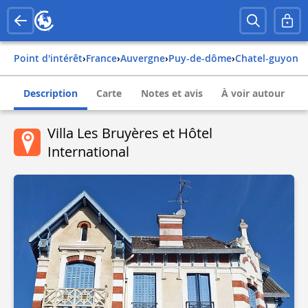
Point d'intérêt
›
france
›
auvergne
›
puy-de-dôme
›
chatel-guyon
Description
Carte
Notes et avis
À voir autour
Villa Les Bruyères et Hôtel
International