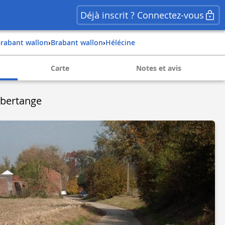
Déjà inscrit ? Connectez-vous
brabant wallon
›
brabant wallon
›
hélécine
Carte
Notes et avis
bertange