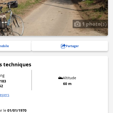
1 photo(s)
mobile
Partager
s techniques
Lng
Altitude
9183
60 m
52
hepers
ur le
01/01/1970