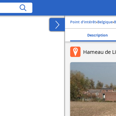
Point d'intérêt
›
belgique
›
Description
Hameau de Li