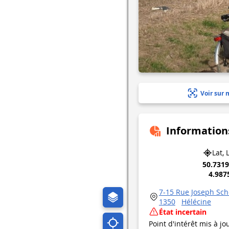
Voir sur 
Information
Lat, 
50.731
4.987
7-15 Rue Joseph Sc
1350
Hélécine
État incertain
Point d'intérêt mis à jo