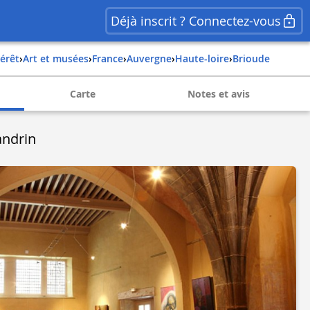
Déjà inscrit ? Connectez-vous
térêt
›
Art et musées
›
france
›
auvergne
›
haute-loire
›
brioude
Carte
Notes et avis
ndrin