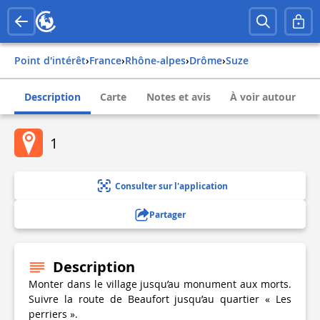
Point d'intérêt
›
france
›
rhône-alpes
›
drôme
›
suze
Description
Carte
Notes et avis
À voir autour
1
Consulter sur l'application
Partager
Description
Monter dans le village jusqu’au monument aux morts.
Suivre la route de Beaufort jusqu’au quartier « Les
perriers ».