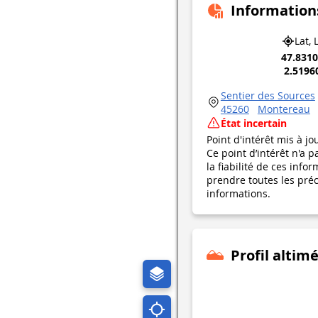
Information
Lat, 
47.831
2.5196
Sentier des Sources
45260
Montereau
État incertain
Point d'intérêt mis à jo
Ce point d’intérêt n'a 
la fiabilité de ces in
prendre toutes les préca
informations.
Profil altim