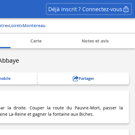
Déjà inscrit ? Connectez-vous
ntre
›
loiret
›
montereau
Carte
Notes et avis
'Abbaye
mobile
Partager
ar la droite. Couper la route du Pauvre-Mort, passer la
taine La-Reine et gagner la fontaine aux Biches.