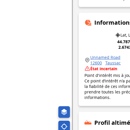
Information
Lat, 
44.78
2.674
Unnamed Road
12600
Taussac
État incertain
Point d'intérêt mis à jo
Ce point d’intérêt n'a 
la fiabilité de ces in
prendre toutes les préca
informations.
Profil altim