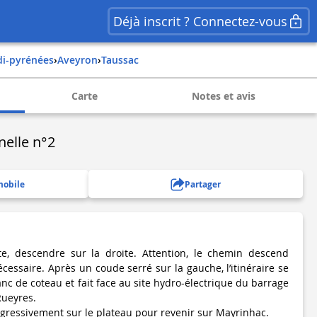
Déjà inscrit ? Connectez-vous
idi-pyrénées
›
aveyron
›
taussac
Carte
Notes et avis
nelle n°2
mobile
Partager
nte, descendre sur la droite. Attention, le chemin descend
essaire. Après un coude serré sur la gauche, l’itinéraire se
anc de coteau et fait face au site hydro-électrique du barrage
Rueyres.
ressivement sur le plateau pour revenir sur Mayrinhac.