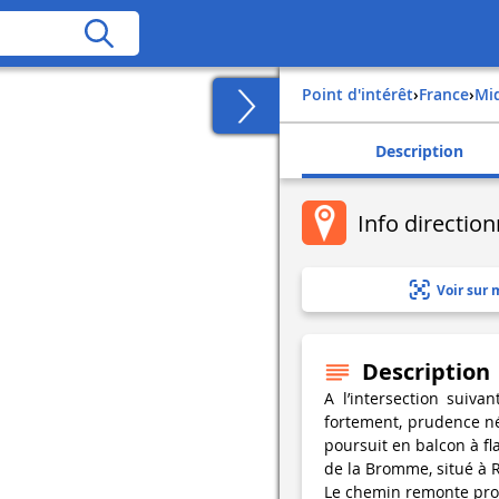
Point d'intérêt
›
france
›
m
Description
Info direction
Voir sur 
Description
A l’intersection suiva
fortement, prudence néc
poursuit en balcon à fl
de la Bromme, situé à 
Le chemin remonte prog