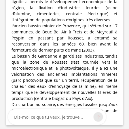
lignite a permis le développement économique de la
région, la fixation d’industries lourdes (usine
d’alumine, cimenteries, centrale électrique) et
l’intégration de populations d’origines très diverses.
L'ancien bassin minier de Provence, qui s'étend sur 17
communes, de Bouc Bel Air à Trets et de Meyreuil à
Peypin en passant par Rousset, a entamé sa
reconversion dans les années 60, bien avant la
fermeture du dernier puits de mine (2003).
Le bassin de Gardanne a gardé ses industries, tandis
que la zone de Rousset s'est tournée vers la
microélectronique et le photovoltaïque. Il y a ici une
valorisation des anciennes implantations minières
(parc photovoltaïque sur un terril, récupération de la
chaleur des eaux d'ennoyage de la mine), en même
temps que le développement de nouvelles filières de
production (centrale biogaz du Pays d'Aix).
Du charbon au solaire, des énergies fossiles jusqu'aux
énergies du futur, le bassin minier continue de
s'adapter aux mutations.
Dis-moi ce que tu veux, je trouve...