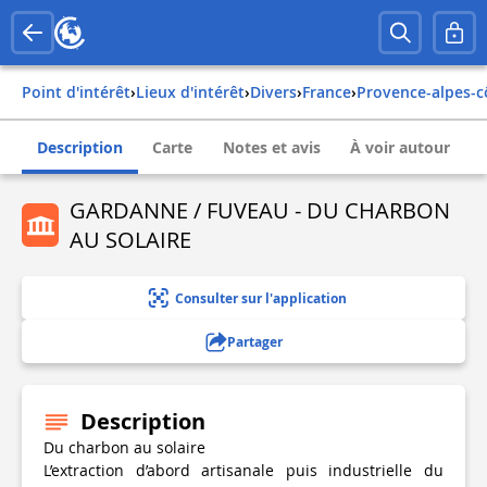
Point d'intérêt
›
Lieux d'intérêt
›
Divers
›
france
›
provence-alpes-c
Description
Carte
Notes et avis
À voir autour
GARDANNE / FUVEAU - DU CHARBON
AU SOLAIRE
Consulter sur l'application
Partager
Description
Du charbon au solaire
L’extraction d’abord artisanale puis industrielle du