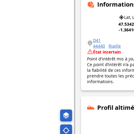
Information
Lat, 
47.534
-1.364
D41
44440
Riaille
État incertain
Point d'intérêt mis à jo
Ce point d’intérêt n'a 
la fiabilité de ces in
prendre toutes les préca
informations.
Profil altim