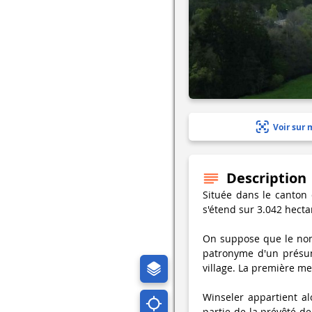
Voir sur 
Description
Située dans le canton 
s'étend sur 3.042 hect
On suppose que le nom
patronyme d'un présumé
village. La première men
Winseler appartient al
partie de la prévôté d