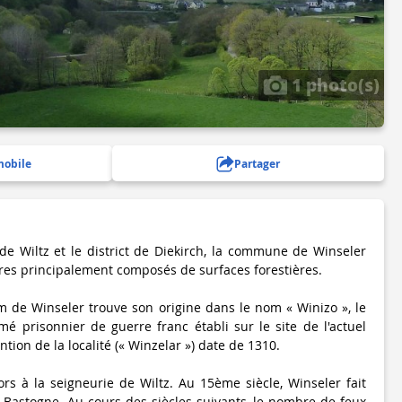
1 photo(s)
mobile
Partager
de Wiltz et le district de Diekirch, la commune de Winseler
ares principalement composés de surfaces forestières.
 de Winseler trouve son origine dans le nom « Winizo », le
 prisonnier de guerre franc établi sur le site de l'actuel
tion de la localité (« Winzelar ») date de 1310.
ors à la seigneurie de Wiltz. Au 15ème siècle, Winseler fait
e Bastogne. Au cours des siècles suivants, le nombre de feux