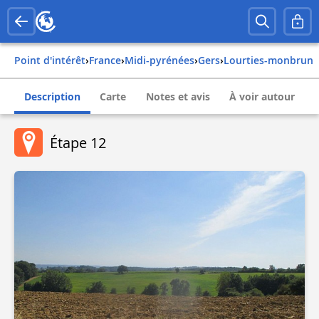
Point d'intérêt
›
france
›
midi-pyrénées
›
gers
›
lourties-monbrun
Description
Carte
Notes et avis
À voir autour
Étape 12