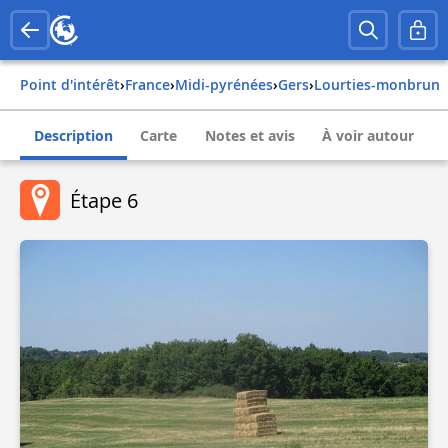
Point d'intérêt
›
france
›
midi-pyrénées
›
gers
›
lourties-monbrun
Description
Carte
Notes et avis
À voir autour
Étape 6