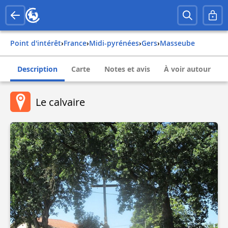
Point d'intérêt
›
france
›
midi-pyrénées
›
gers
›
masseube
Description
Carte
Notes et avis
À voir autour
Le calvaire