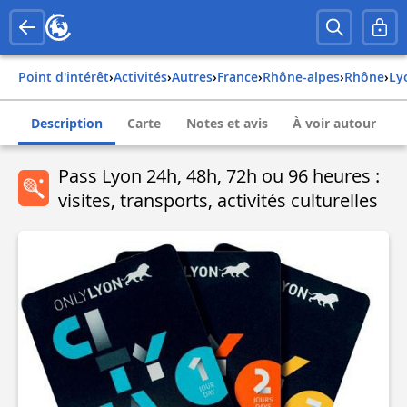
Point d'intérêt
›
Activités
›
Autres
›
france
›
rhône-alpes
›
rhône
›
l
Description
Carte
Notes et avis
À voir autour
Pass Lyon 24h, 48h, 72h ou 96 heures :
visites, transports, activités culturelles