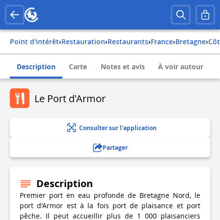
Point d'intérêt
›
Restauration
›
Restaurants
›
france
›
bretagne
›
cô
Description
Carte
Notes et avis
À voir autour
Le Port d'Armor
Consulter sur l'application
Partager
Description
Premier port en eau profonde de Bretagne Nord, le
port d'Armor est à la fois port de plaisance et port
pêche. Il peut accueillir plus de 1 000 plaisanciers