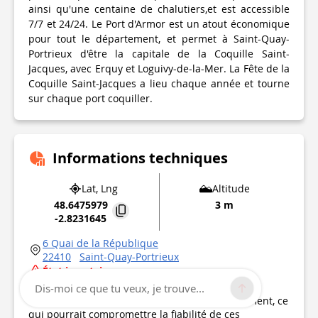
ainsi qu'une centaine de chalutiers,et est accessible
7/7 et 24/24. Le Port d'Armor est un atout économique
pour tout le département, et permet à Saint-Quay-
Portrieux d'être la capitale de la Coquille Saint-
Jacques, avec Erquy et Loguivy-de-la-Mer. La Fête de la
Coquille Saint-Jacques a lieu chaque année et tourne
sur chaque port coquiller.
Informations techniques
Lat, Lng
Altitude
48.6475979
3 m
-2.8231645
6 Quai de la République
22410
Saint-Quay-Portrieux
État incertain
Point d'intérêt mis à jour le
16/09/2016
Dis-moi ce que tu veux, je trouve...
Ce point d’intérêt n'a pas été mis à jour récemment, ce
qui pourrait compromettre la fiabilité de ces