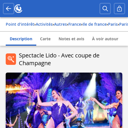
Point d'intérêt
›
Activités
›
Autres
›
france
›
ile de france
›
paris
›
par
Description
Carte
Notes et avis
À voir autour
Spectacle Lido - Avec coupe de
Champagne