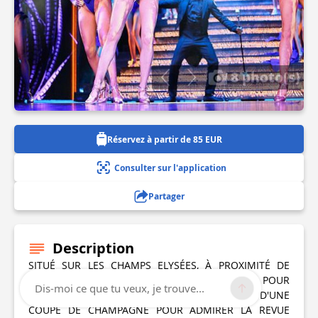
8 photo(s)
Réservez à partir de 85 EUR
Consulter sur l'application
Partager
Description
SITUÉ SUR LES CHAMPS ELYSÉES, À PROXIMITÉ DE
L'ARC DE TRIOMPHE, LE LIDO DE PARIS EST IDÉAL POUR
Dis-moi ce que tu veux, je trouve...
PASSER UNE SOIRÉE INOUBLIABLE ! PROFITEZ D'UNE
COUPE DE CHAMPAGNE POUR ADMIRER LA REVUE