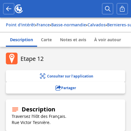
Point d'intérêt
›
france
›
basse-normandie
›
calvados
›
bernieres-
Description
Carte
Notes et avis
À voir autour
Etape 12
Consulter sur l'application
Partager
Description
Traversez l’ilôt des Français.
Rue Victor Tesnière.