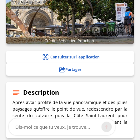
1 photo(s)
Crédit : Sébastien Pouchard
Consulter sur l'application
Partager
Description
Après avoir profité de la vue panoramique et des jolies
paysages qu'offre le point de vue, redescendre par la
sente du calvaire puis la Côte Saint-Laurent pour
revenir sur vos pas et finir votre balade devant la
Dis-moi ce que tu veux, je trouve...
sompteuse Abbaye Saint-Pierre.