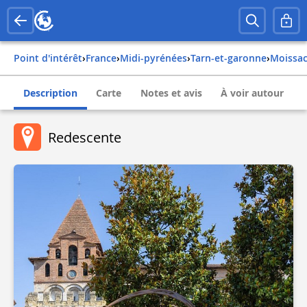
Point d'intérêt
›
france
›
midi-pyrénées
›
tarn-et-garonne
›
moissa
Description
Carte
Notes et avis
À voir autour
Redescente