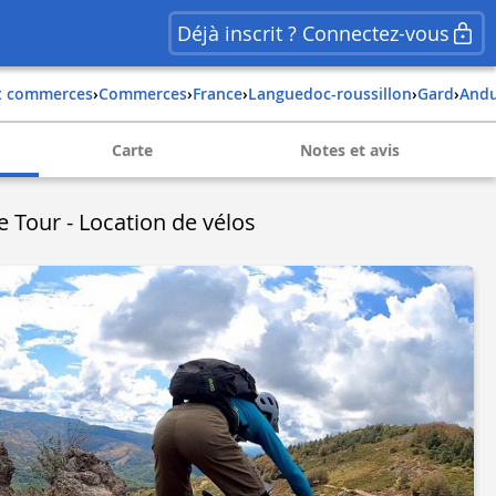
Déjà inscrit ? Connectez-vous
et commerces
›
Commerces
›
france
›
languedoc-roussillon
›
gard
›
and
Carte
Notes et avis
 Tour - Location de vélos