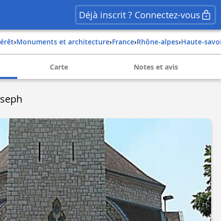
Déjà inscrit ? Connectez-vous
térêt
›
Monuments et architecture
›
france
›
rhône-alpes
›
haute-savo
Carte
Notes et avis
oseph