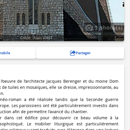
1 photo(s)
Crédit : Alain VIRET
mobile
Partager
t l’oeuvre de l’architecte Jacques Berenger et du moine Dom
it de tuiles en mosaïques, elle se dresse, impressionnante, au
in.
e néo-roman a été réalisée tandis que la Seconde guerre
rope. Les paroissiens ont été particulièrement investis dans
uction afin de permettre l'avancé du chantier.
er dans cet édifice pour découvrir ce beau volume à la
ophistiqué. Le mobilier liturgique est particulièrement
les religieux y sont traduits avec élégance dans une lecture