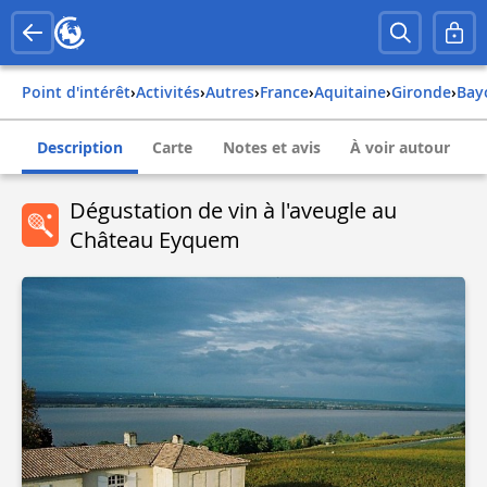
Point d'intérêt
›
Activités
›
Autres
›
france
›
aquitaine
›
gironde
›
ba
Description
Carte
Notes et avis
À voir autour
Dégustation de vin à l'aveugle au
Château Eyquem