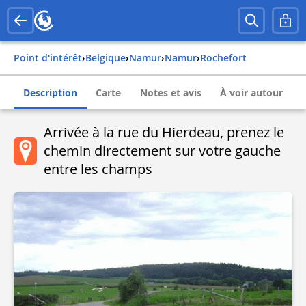
Point d'intérêt
›
belgique
›
namur
›
namur
›
rochefort
Description
Carte
Notes et avis
À voir autour
Arrivée à la rue du Hierdeau, prenez le
chemin directement sur votre gauche
entre les champs