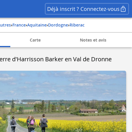
Déjà inscrit ? Connectez-vous
Autres
›
france
›
aquitaine
›
dordogne
›
riberac
Carte
Notes et avis
rre d'Harrisson Barker en Val de Dronne