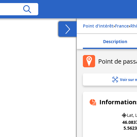
Point d'intérêt
›
france
›
r
Description
Point de pass
Voir sur 
Information
Lat, 
46.083
5.562