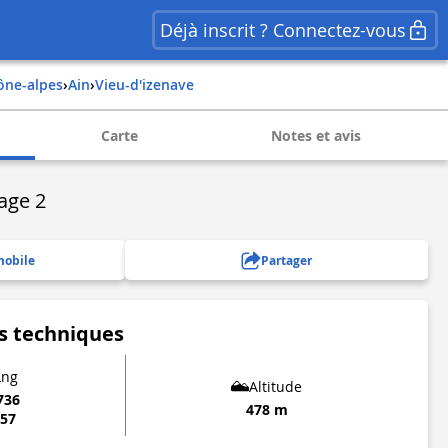
Déjà inscrit ? Connectez-vous
hône-alpes
›
ain
›
vieu-d'izenave
Carte
Notes et avis
age 2
mobile
Partager
s techniques
Lng
Altitude
736
478 m
357