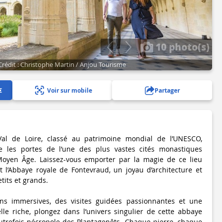
10 photo(s)
Crédit : Christophe Martin / Anjou Tourisme
€
Voir sur mobile
Partager
l de Loire, classé au patrimoine mondial de l’UNESCO,
e les portes de l’une des plus vastes cités monastiques
Moyen Âge. Laissez-vous emporter par la magie de ce lieu
t l’Abbaye royale de Fontevraud, un joyau d’architecture et
etits et grands.
ns immersives, des visites guidées passionnantes et une
le riche, plongez dans l’univers singulier de cette abbaye
autrefois nécropole des Plantagenêts. Chaque pierre, chaque