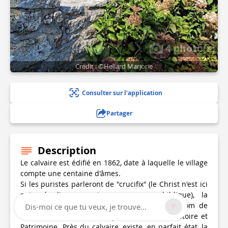
4 photo(s)
Crédit : ©Hellard Marjorie
Consulter sur l'application
Partager
Description
Le calvaire est édifié en 1862, date à laquelle le village
compte une centaine d'âmes.
Si les puristes parleront de "crucifix" (le Christ n'est ici
entouré d'aucun autre personnage biblique), la
tradition, elle, a donné à ce monument le nom de
Dis-moi ce que tu veux, je trouve...
calvaire. Il a été restauré par l'Association Histoire et
Patrimoine. Près du calvaire, existe, en parfait état, la