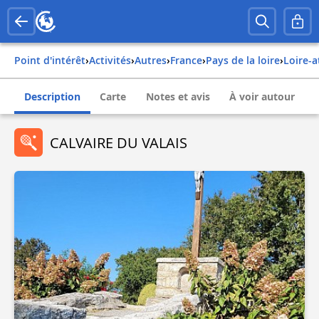
Point d'intérêt
›
Activités
›
Autres
›
france
›
pays de la loire
›
loire-
Description
Carte
Notes et avis
À voir autour
CALVAIRE DU VALAIS